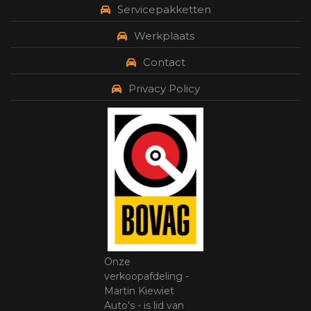
Servicepakketten
Werkplaats
Contact
Privacy Policy
Onze
verkoopafdeling -
Martin Kiewiet
Auto's - is lid van