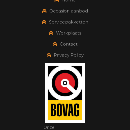
Occasion aanbod
Servicepakketten
Werkplaats
Contact
Privacy Policy
Onze